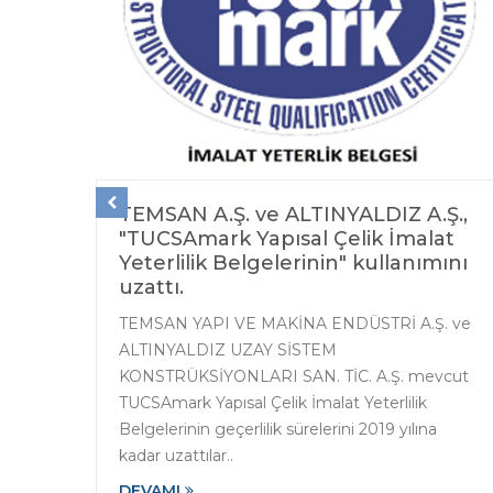
. ve
TEMSAN A.Ş. ve ALTINYALDIZ A.Ş.,
lik
"TUCSAmark Yapısal Çelik İmalat
Yeterlilik Belgelerinin" kullanımını
uzattı.
.,
TEMSAN YAPI VE MAKİNA ENDÜSTRİ A.Ş. ve
ALTINYALDIZ UZAY SİSTEM
k
KONSTRÜKSİYONLARI SAN. TİC. A.Ş. mevcut
TUCSAmark Yapısal Çelik İmalat Yeterlilik
ak
Belgelerinin geçerlilik sürelerini 2019 yılına
kadar uzattılar..
DEVAMI