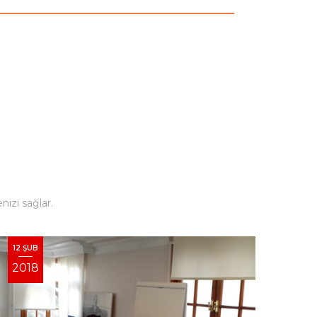
izi sağlar.
12 ŞUB
15 M
2018
201