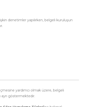
kin denetimler yapılırken, belgeli kuruluşun
r.
seçmesine yardımcı olmak üzere, belgeli
rı ayrı göstermektedir.
na Göre Uygulama Türleri
'ne bakınız)