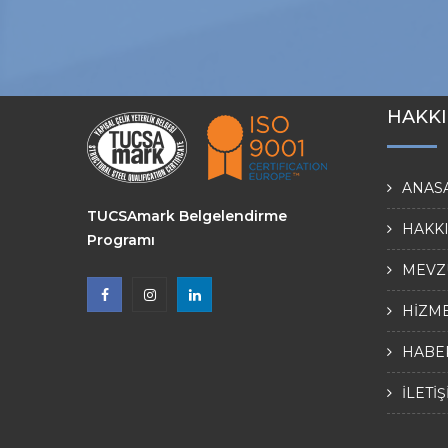
HAKK
ANAS
TUCSAmark Belgelendirme
HAKK
Programı
MEVZ
HİZM
HABE
İLETİ