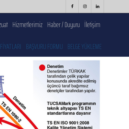
uat
Hizmetlerimiz
Haber / Duyuru
İletişim
FİYATLARI
BAŞVURU FORMU
BELGE YÜKLEME