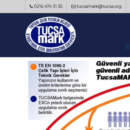
0216 474 31 35
tucsamark@tucsa.org
N