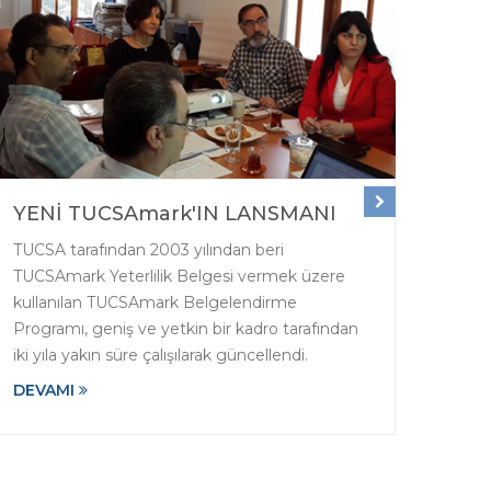
YENİ TUCSAmark'IN LANSMANI
3. 
TUCSA tarafından 2003 yılından beri
Türk 
TUCSAmark Yeterlilik Belgesi vermek üzere
sınıf
kullanılan TUCSAmark Belgelendirme
belge
Programı, geniş ve yetkin bir kadro tarafından
Belg
iki yıla yakın süre çalışılarak güncellendi.
uygu
DEVAMI
DEV