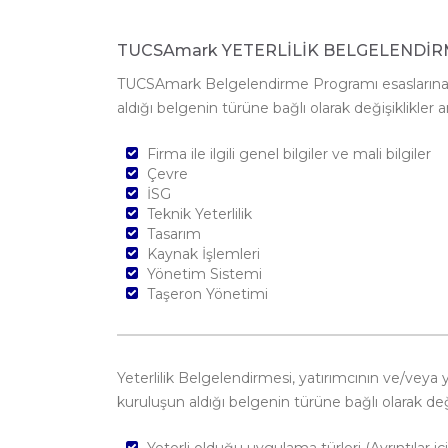
TUCSAmark YETERLİLİK BELGELENDİR
TUCSAmark Belgelendirme Programı esaslarına day
aldığı belgenin türüne bağlı olarak değişiklikler 
Firma ile ilgili genel bilgiler ve mali bilgiler
Çevre
İSG
Teknik Yeterlilik
Tasarım
Kaynak İşlemleri
Yönetim Sistemi
Taşeron Yönetimi
Yeterlilik Belgelendirmesi, yatırımcının ve/vey
kuruluşun aldığı belgenin türüne bağlı olarak değiş
Yeterli olduğu uygulama türleri (Ayrıntıla