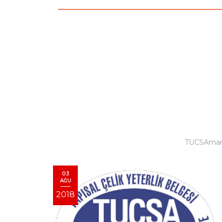
TUCSAmark 
03
AĞU
2018