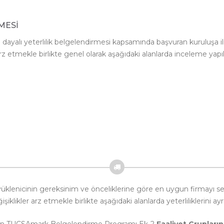
MESİ
alı yeterlilik belgelendirmesi kapsamında başvuran kuruluşa iliş
arz etmekle birlikte genel olarak aşağıdaki alanlarda inceleme yapılı
a yüklenicinin gereksinim ve önceliklerine göre en uygun firmayı 
iklikler arz etmekle birlikte aşağıdaki alanlarda yeterliliklerini ay
r için TUCSAmark Belgelendirme Programı Ek-2
Faaliyet Grupları