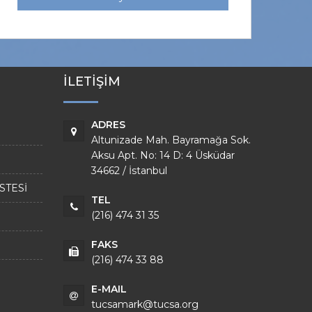
İLETİŞİM
ADRES
Altunizade Mah. Bayramağa Sok.
Aksu Apt. No: 14 D: 4 Üsküdar
34662 / İstanbul
STESİ
TEL
(216) 474 31 35
FAKS
(216) 474 33 88
E-MAIL
tucsamark@tucsa.org