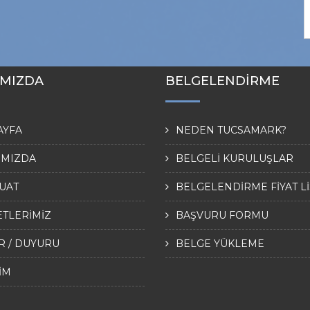
IMIZDA
BELGELENDİRME
AYFA
NEDEN TUCSAMARK?
IMIZDA
BELGELİ KURULUŞLAR
UAT
BELGELENDİRME FİYAT Lİ
ETLERİMİZ
BAŞVURU FORMU
R / DUYURU
BELGE YÜKLEME
ŞİM