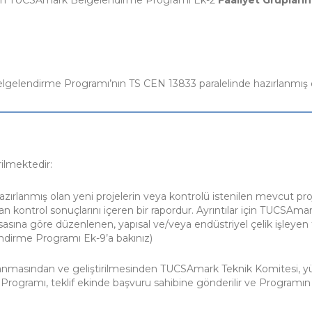
elgelendirme Programı’nın TS CEN 13833 paralelinde hazırlanmış
ilmektedir:
ırlanmış olan yeni projelerin veya kontrolü istenilen mevcut pro
an kontrol sonuçlarını içeren bir rapordur. Ayrıntılar için TUCSA
na göre düzenlenen, yapısal ve/veya endüstriyel çelik işleyen fab
endirme Programı Ek-9’a bakınız)
anmasından ve geliştirilmesinden TUCSAmark Teknik Komitesi, 
ogramı, teklif ekinde başvuru sahibine gönderilir ve Programın